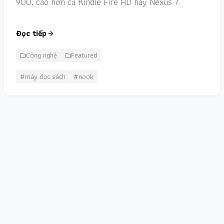
900, cao hơn cả Kindle Fire HD hay Nexus 7.
Đọc tiếp
Công nghệ
Featured
#máy đọc sách
#nook