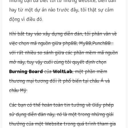
những bạn đã biết tôi từ những website, diễn đàn
hay từ một dự án nào trước đây, tôi thật sự cảm
động vì điều đó.
Khi bắt tay vào xây dựng diễn đàn, tôi phân vân về
việc chọn mã nguồn giữa phpBB, MyBB,PunchBB…
với rất nhiều so sánh giữa các phần mềm mã nguồn
mở này, tuy vậy cuối cùng tôi quyết định chọn
Burning Board
của
WoltLab
, một phần mềm
thương mại tương đối ít phổ biến tại châu Á và
châu Mỹ.
Các bạn có thể hoàn toàn tin tưởng về Giấy phép
sử dụng diễn đàn này, nó là một trong những giải
thưởng của một Website trong quá trình tham gia