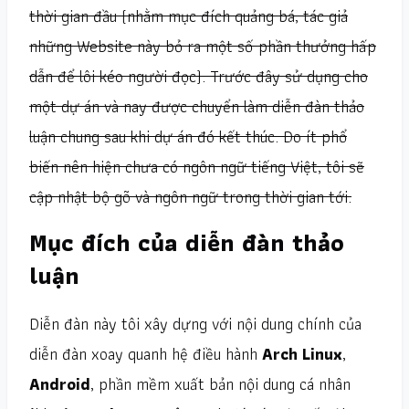
thời gian đầu (nhằm mục đích quảng bá, tác giả
những Website này bỏ ra một số phần thưởng hấp
dẫn để lôi kéo người đọc). Trước đây sử dụng cho
một dự án và nay được chuyển làm diễn đàn thảo
luận chung sau khi dự án đó kết thúc. Do ít phổ
biến nên hiện chưa có ngôn ngữ tiếng Việt, tôi sẽ
cập nhật bộ gõ và ngôn ngữ trong thời gian tới.
Mục đích của diễn đàn thảo
luận
Diễn đàn này tôi xây dựng với nội dung chính của
diễn đàn xoay quanh hệ điều hành
Arch Linux
,
Android
, phần mềm xuất bản nội dung cá nhân