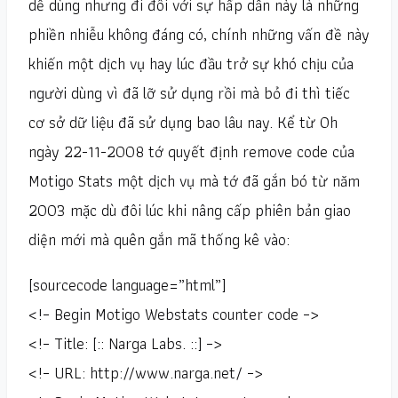
dễ dùng nhưng đi đôi với sự hấp dẫn này là những
phiền nhiễu không đáng có, chính những vấn đề này
khiến một dịch vụ hay lúc đầu trở sự khó chịu của
người dùng vì đã lỡ sử dụng rồi mà bỏ đi thì tiếc
cơ sở dữ liệu đã sử dụng bao lâu nay. Kể từ 0h
ngày 22-11-2008 tớ quyết định remove code của
Motigo Stats một dịch vụ mà tớ đã gắn bó từ năm
2003 mặc dù đôi lúc khi nâng cấp phiên bản giao
diện mới mà quên gắn mã thống kê vào:
[sourcecode language=”html”]
<!– Begin Motigo Webstats counter code –>
<!– Title: [:: Narga Labs. ::] –>
<!– URL: http://www.narga.net/ –>