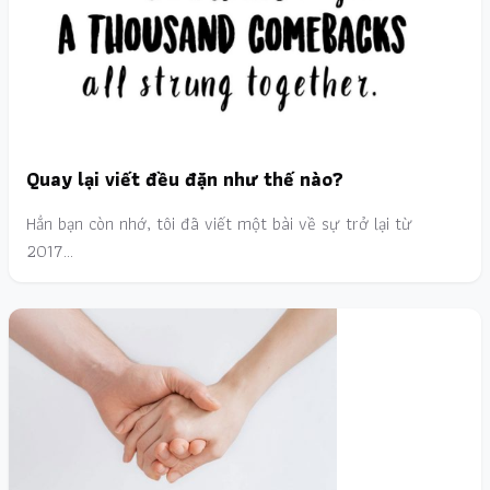
Quay lại viết đều đặn như thế nào?
Hẳn bạn còn nhớ, tôi đã viết một bài về sự trở lại từ
2017…