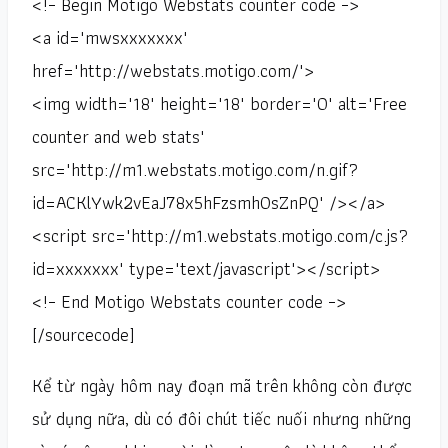
<!– Begin Motigo Webstats counter code –>
<a id="mwsxxxxxxx"
href="http://webstats.motigo.com/">
<img width="18" height="18" border="0" alt="Free
counter and web stats"
src="http://m1.webstats.motigo.com/n.gif?
id=ACKlYwk2vEaJ78x5hFzsmhOsZnPQ" /></a>
<script src="http://m1.webstats.motigo.com/c.js?
id=xxxxxxx" type="text/javascript"></script>
<!– End Motigo Webstats counter code –>
[/sourcecode]
Kể từ ngày hôm nay đoạn mã trên không còn được
sử dụng nữa, dù có đôi chút tiếc nuối nhưng những