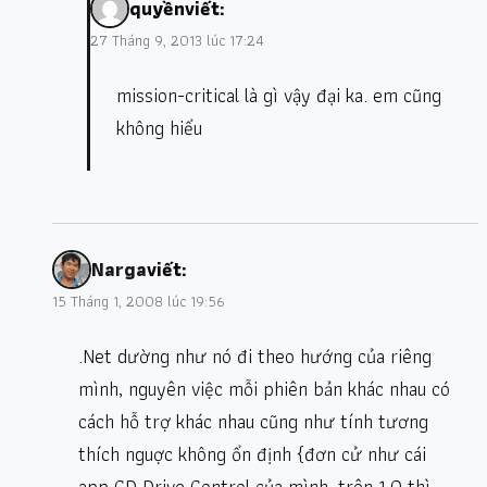
quyền
viết:
27 Tháng 9, 2013 lúc 17:24
mission-critical là gì vậy đại ka. em cũng
không hiểu
Narga
viết:
15 Tháng 1, 2008 lúc 19:56
.Net dường như nó đi theo hướng của riêng
mình, nguyên việc mỗi phiên bản khác nhau có
cách hỗ trợ khác nhau cũng như tính tương
thích nguợc không ổn định {đơn cử như cái
app CD Drive Control của mình, trên 1.0 thì