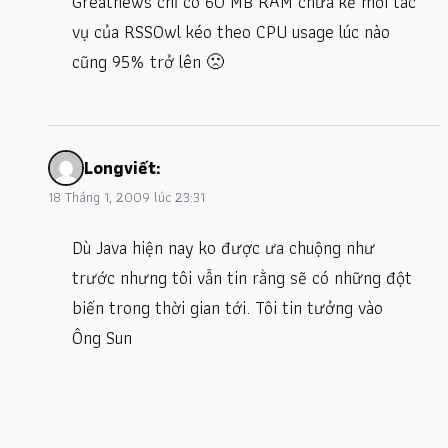
Greatnews chỉ có 60 MB RAM chưa kể mỗi tác
vụ của RSSOwl kéo theo CPU usage lúc nào
cũng 95% trở lên 🙁
Long
viết:
18 Tháng 1, 2009 lúc 23:31
Dù Java hiện nay ko được ưa chuộng như
trước nhưng tôi vẫn tin rằng sẽ có những đột
biến trong thời gian tới. Tôi tin tưởng vào
Ông Sun