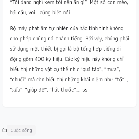
“Tôi đang nghĩ xem tôi nên ăn gì”. Một số con mèo,
hải cẩu, voi… cũng biết nói.
Bộ máy phát âm tự nhiên của hắc tinh tinh không
cho phép chúng nói thành tiếng. Bởi vậy, chúng phải
sử dụng một thiết bị gọi là bộ tổng hợp tiếng di
động gồm 400 ký hiệu. Các ký hiệu này không chỉ
biểu thị những vật cụ thể như “quả táo”, “mưa”,
“chuối” mà còn biểu thị những khái niệm như “tốt”,
“xấu”, “giúp đỡ”, “hút thuốc”…
:-ss
Cuộc sống