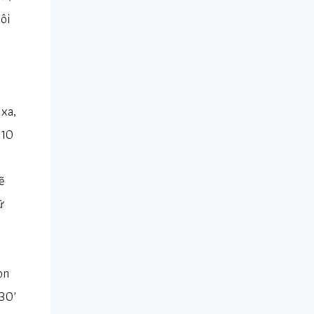
ôi
 xa,
 10
ẽ
ữ
on
30′