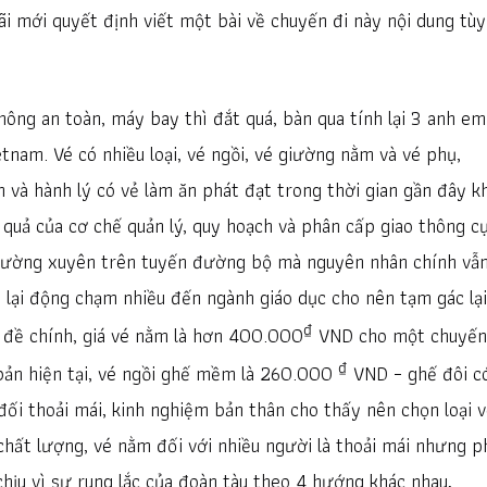
mãi mới quyết định viết một bài về chuyến đi này nội dung tùy
ông an toàn, máy bay thì đắt quá, bàn qua tính lại 3 anh em
tnam. Vé có nhiều loại, vé ngồi, vé giường nằm và vé phụ,
 và hành lý có vẻ làm ăn phát đạt trong thời gian gần đây kh
 quả của cơ chế quản lý, quy hoạch và phân cấp giao thông c
thường xuyên trên tuyến đường bộ mà nguyên nhân chính vẫn
hì lại động chạm nhiều đến ngành giáo dục cho nên tạm gác lạ
₫
hủ đề chính, giá vé nằm là hơn 400.000
VND cho một chuyến
₫
bản hiện tại, vé ngồi ghế mềm là 260.000
VND – ghế đôi c
ối thoải mái, kinh nghiệm bản thân cho thấy nên chọn loại 
chất lượng, vé nằm đối với nhiều người là thoải mái nhưng p
hịu vì sự rung lắc của đoàn tàu theo 4 hướng khác nhau,