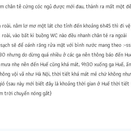
êm chân tê cứng cóc ngủ được mới đau, thành ra mất một đ
 roài, nằm lơ mơ một lát cho tỉnh đến khoảng 6h45 thì đi vệ
c roài, vào bất kì buồng WC nào đều nhanh chân té ra ngoài
i sạch sẽ để oánh răng rửa mặt với bình nước mang theo :-ss
30 nhưng do dừng quá nhiều ở các ga nên thông báo đến Hu
ời mưa nhẹ nên đến Huế cũng khá mát, 9h30 xuống ga Huế, ấ
không vội vã như Hà Nội, thời tiết khá mát mẻ chứ không như
ió {sau này mới biết đây là khoảng thời gian ở Huế thời tiết
m trời chuyển nóng gắt}