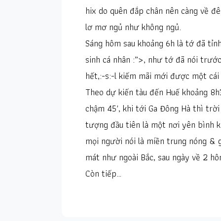
hix do quên đắp chân nên càng về đ
lơ mơ ngủ như không ngủ.
Sáng hôm sau khoảng 6h là tớ đã tỉnh
sinh cá nhân :”>, như tớ đã nói trướ
hết,:-s:-l kiếm mãi mới được một cá
Theo dự kiến tàu đến Huế khoảng 8h
chậm 45′, khi tới Ga Đông Hà thì tr
tượng đầu tiên là một nơi yên bình 
mọi người nói là miền trung nóng & g
mát như ngoài Bắc, sau ngày về 2 hô
Còn tiếp…