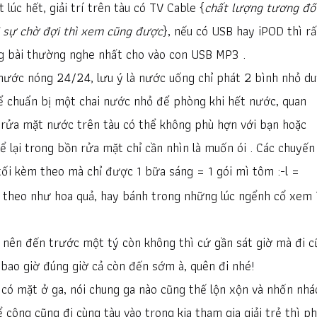
lúc hết, giải trí trên tàu có TV Cable {
chất lượng tương đố
i sự chờ đợi thì xem cũng được
}, nếu có USB hay iPOD thì rấ
g bài thường nghe nhất cho vào con USB MP3 .
nước nóng 24/24, lưu ý là nước uống chỉ phát 2 bình nhỏ d
ể chuẩn bị một chai nước nhỏ để phòng khi hết nước, quan
g rửa mặt nước trên tàu có thể không phù hợn với bạn hoặc
lại trong bồn rửa mặt chỉ cần nhìn là muốn ói . Các chuyến
ối kèm theo mà chỉ được 1 bữa sáng = 1 gói mì tôm :-l =
 theo như hoa quả, hay bánh trong những lúc ngểnh cổ xem
ì nên đến trước một tý còn không thì cứ gần sát giờ mà đi c
bao giờ đúng giờ cả còn đến sớm à, quên đi nhé!
có mặt ở ga, nói chung ga nào cũng thế lộn xộn và nhốn nhá
 công cũng đi cùng tàu vào trong kia tham gia giải trẻ thì ph