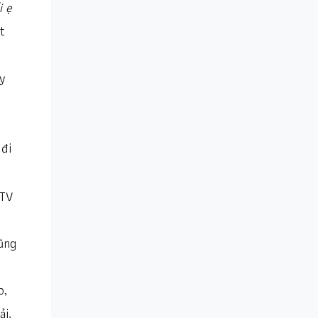
i ẹ
t
uy
 đi
 TV
ũng
o,
ải,