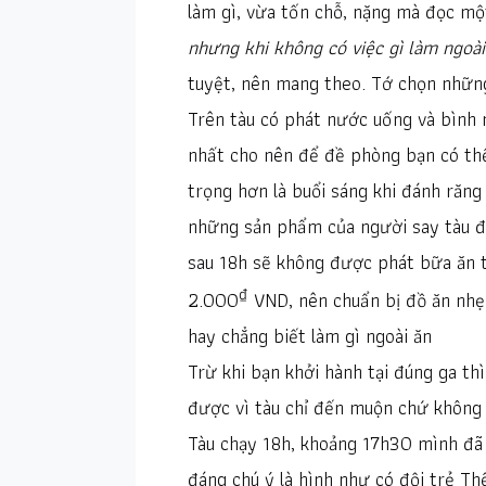
làm gì, vừa tốn chỗ, nặng mà đọc một 
nhưng khi không có việc gì làm ngoà
tuyệt, nên mang theo. Tớ chọn nhữn
Trên tàu có phát nước uống và bình 
nhất cho nên để đề phòng bạn có th
trọng hơn là buổi sáng khi đánh răn
những sản phẩm của người say tàu để 
sau 18h sẽ không được phát bữa ăn t
₫
2.000
VND, nên chuẩn bị đồ ăn nhẹ
hay chẳng biết làm gì ngoài ăn
Trừ khi bạn khởi hành tại đúng ga th
được vì tàu chỉ đến muộn chứ không 
Tàu chạy 18h, khoảng 17h30 mình đã 
đáng chú ý là hình như có đội trẻ Thể