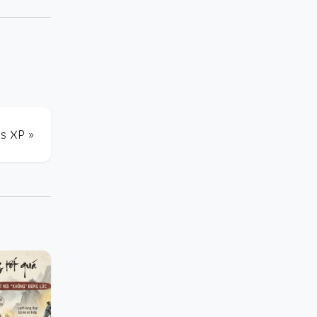
s XP »