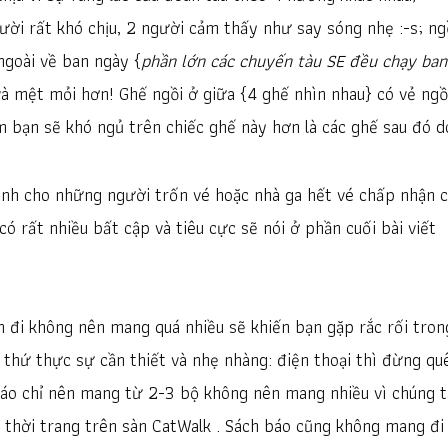
ười rất khó chịu, 2 người cảm thấy như say sóng nhẹ :-s; ng
ngoài về ban ngày {
phần lớn các chuyến tàu SE đều chạy ban
à mệt mỏi hơn! Ghế ngồi ở giữa {4 ghế nhìn nhau} có vẻ ngồ
m bạn sẽ khó ngủ trên chiếc ghế này hơn là các ghế sau đó d
nh cho những người trốn vé hoặc nhà ga hết vé chấp nhận c
 có rất nhiều bất cập và tiêu cực sẽ nói ở phần cuối bài viết
 đi không nên mang quá nhiều sẽ khiến bạn gặp rắc rối tron
 thứ thực sự cần thiết và nhẹ nhàng: điện thoại thì đừng qu
n áo chỉ nên mang từ 2-3 bộ không nên mang nhiều vì chúng t
n thời trang trên sàn CatWalk . Sách báo cũng không mang đi