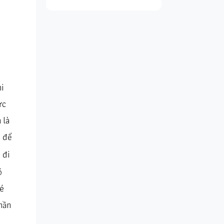
i
ực
 là
i để
 đi
ó
vé
hần