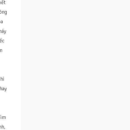
yết
òng
oa
máy
ếc
m
hì
 hay
tìm
nh,