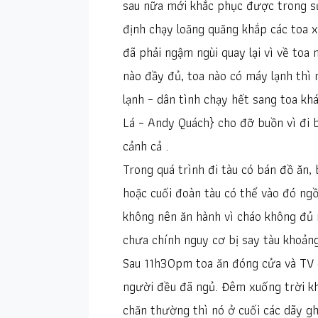
sau nữa mới khắc phục được trong sự
định chạy loăng quăng khắp các toa
đã phải ngậm ngùi quay lại vì về to
nào đầy đủ, toa nào có máy lạnh thì
lạnh – dân tình chạy hết sang toa kh
Lá – Andy Quách} cho đỡ buồn vì đi 
cảnh cả .
Trong quá trình đi tàu có bán đồ ăn,
hoặc cuối đoàn tàu có thể vào đó ngồ
không nên ăn hành vì cháo không đủ 
chưa chính nguy cơ bị say tàu khoả
Sau 11h30pm toa ăn đóng cửa và TV c
người đều đã ngủ. Đêm xuống trời kh
chăn thường thì nó ở cuối các dãy gh