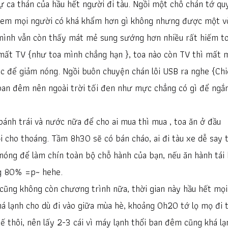
 ca thán của hầu hết người đi tàu. Ngồi một chỗ chán tớ qu
 xem mọi người có khá khẩm hơn gì không nhưng được một v
a mình vẫn còn thấy mát mẻ sung sướng hơn nhiều rất hiếm t
 mất TV {như toa mình chẳng hạn }, toa nào còn TV thì mất 
ác để giảm nóng. Ngồi buôn chuyện chán lôi USB ra nghe {Chi
ban đêm nên ngoài trời tối đen như mực chẳng có gì để ngắ
 bánh trái và nước nữa để cho ai mua thì mua , toa ăn ở đầu
i cho thoáng. Tầm 8h30 sẽ có bán cháo, ai đi tàu xe dễ say t
nóng để làm chín toàn bộ chỗ hành của bạn, nếu ăn hành tái
ng 80% =p~ hehe.
ũng không còn chương trình nữa, thời gian này hầu hết mọi
á lạnh cho dù đi vào giữa mùa hè, khoảng 0h20 tớ lọ mọ đi 
ế thôi, nên lấy 2-3 cái vì máy lạnh thổi ban đêm cũng khá lạ