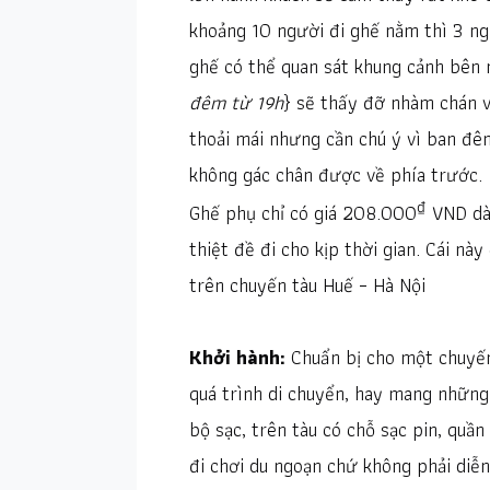
khoảng 10 người đi ghế nằm thì 3 ng
ghế có thể quan sát khung cảnh bên 
đêm từ 19h
} sẽ thấy đỡ nhàm chán v
thoải mái nhưng cần chú ý vì ban đê
không gác chân được về phía trước.
₫
Ghế phụ chỉ có giá 208.000
VND dà
thiệt đề đi cho kịp thời gian. Cái này
trên chuyến tàu Huế – Hà Nội
Khởi hành:
Chuẩn bị cho một chuyến
quá trình di chuyển, hay mang những
bộ sạc, trên tàu có chỗ sạc pin, quầ
đi chơi du ngoạn chứ không phải diễ