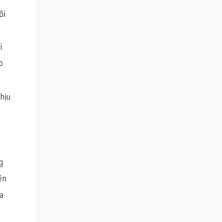
ồi
i
o
hịu
g
ên
a