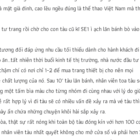
à mặt già đinh, cao lều ngều đúng là thể thao Việt Nam mà th
 tư trang rồi chờ cho con tàu cũ kĩ SE1 ì ạch lăn bánh bò vào
 tương đối đáp ứng nhu cầu tối thiểu dành cho hành khách đi
 ăn…tất nhiên thời buổi kinh tế thị trường, nhà nước đầu tư
thậm chí có nơi chỉ 1-2 để mua trang thiết bị cho nên mọi
chất lượng của nó. Sau 10′ tàu lăn bánh, nhân viên toa tàu s
ng một tấm bìa màu cho từng nhóm đi cùng nhau với lý do gi
 rất hợp lý vì đi tàu sẽ có nhiều vấn đề xảy ra mà vé tàu thì
này ẩn chứa những chuyện khôi hài sắp xảy ra.
òa, thật sự rất nóng khi toàn bộ tàu đóng kín với hơn 100 c
i nhân viên tàu nhất quyết không cho mở cửa sổ và phải hơn 