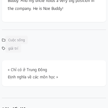
Buddy. And my uncle holds a very big position in
the company. He is Noe Buddy!
Cuộc sống
giải trí
« Chỉ có ở Trung Đông
Định nghĩa về các môn học »