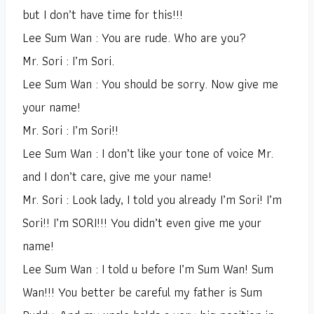
but I don’t have time for this!!!
Lee Sum Wan : You are rude. Who are you?
Mr. Sori : I’m Sori.
Lee Sum Wan : You should be sorry. Now give me
your name!
Mr. Sori : I’m Sori!!
Lee Sum Wan : I don’t like your tone of voice Mr.
and I don’t care, give me your name!
Mr. Sori : Look lady, I told you already I’m Sori! I’m
Sori!! I’m SORI!!! You didn’t even give me your
name!
Lee Sum Wan : I told u before I’m Sum Wan! Sum
Wan!!! You better be careful my father is Sum