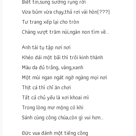
Biết tin,sung sướng rụng rời
Vừa bủm vừa chạy,thả rơi vài hòn(???)
Tư trang xếp lại cho tròn
Chàng vượt trăm núi,ngàn non tìm về…
Anh tài tụ tập nơi nơi
Khéo đái một bãi thì trôi kinh thành
Màu da đủ trắng, vàng,xanh
Một mùi ngan ngát ngỡ ngàng mọi nơi
Thịt cá thì chỉ ăn chơi
Tất cả chủ yếu là xơi khoai mì
Trong lòng mơ mộng có khi
Sánh cùng công chúa,còn gì vui hơn…
Đức vua đánh một tiếng cồng