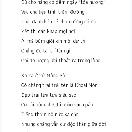
Dù cho nàng có đêm ngày “tỏa hương”
Vua cha liệu tính trăm đường
Thôi đành kén rể cho nường có đôi
Yết thị dán khắp mọi nơi
Ai mà bủm giỏi xin mời dự thi
Chẳng đo tài trí làm gì
Chỉ đo lượng khí thoát ra trong lòng….
Xa xa ở xứ Mông Sờ
Có chàng trai trẻ, tên là Khoai Môn
Đẹp trai từa tựa siêu sao
Có tài bủm khẽ,đổ nhào vạn quân
Tiếng thơm nô nức xa gần
Nhưng chàng vẫn cứ độc thân giữa đời