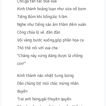
Chó,gà tan tác búa xua
Kinh thành hoảng loạn như vừa nổ bom
Tiếng Bủm khi bổng,lúc trầm
Nghe như tiếng sáo âm thầm đêm xuân
Công chúa lộ vẻ..đần đần
Vội vàng bước xuống,góp phần họa ca
Thỏ thẻ nói với vua cha :
“Chàng này xứng đáng được là chồng
con!”
Kinh thành náo nhiệt tưng bừng
Dân chúng bịt mũi chúc mừng nhân
duyên
Trai anh hùng,gái thuyền quyên