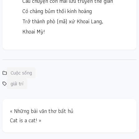
Câu chuyện còn mãi lưu truyền thế gian
Có chàng bủm thối kinh hoàng
Trở thành phò (mã) xứ Khoai Lang,
Khoai Mỳ!
Cuộc sống
giải trí
« Những bài văn thơ bất hủ
Cat is a cat! »