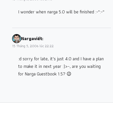
I wonder when narga 5.0 will be finished :-“:-“
Narga
viết:
15 Tháng 5, 2006 lúc 22:22
:d sorry for late, it’s just 4.0 and I have a plan
to make it in next year :)>-, are you waiting
for Narga Guestbook 1.5? 😉