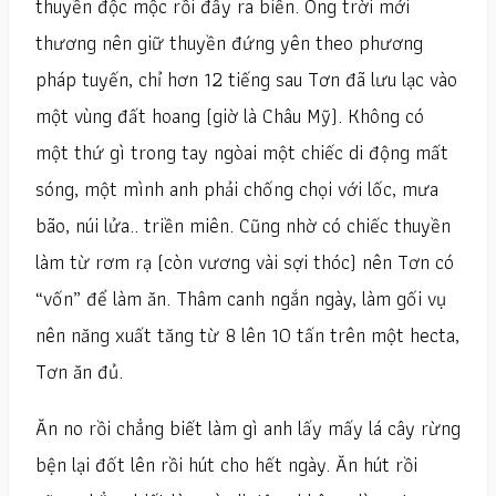
thuyền độc mộc rồi đẩy ra biển. Ông trời mới
thương nên giữ thuyền đứng yên theo phương
pháp tuyến, chỉ hơn 12 tiếng sau Tơn đã lưu lạc vào
một vùng đất hoang (giờ là Châu Mỹ). Không có
một thứ gì trong tay ngòai một chiếc di động mất
sóng, một mình anh phải chống chọi với lốc, mưa
bão, núi lửa.. triền miên. Cũng nhờ có chiếc thuyền
làm từ rơm rạ (còn vương vài sợi thóc) nên Tơn có
“vốn” để làm ăn. Thâm canh ngắn ngày, làm gối vụ
nên năng xuất tăng từ 8 lên 10 tấn trên một hecta,
Tơn ăn đủ.
Ăn no rồi chẳng biết làm gì anh lấy mấy lá cây rừng
bện lại đốt lên rồi hút cho hết ngày. Ăn hút rồi