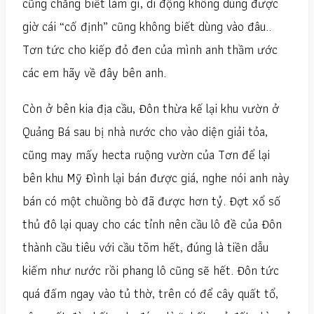
cũng chẳng biết làm gì, di động không dùng được
giờ cái “cố định” cũng không biết dùng vào đâu..
Tơn tức cho kiếp đỏ đen của mình anh thầm ước
các em hãy về đây bên anh.
Còn ở bên kia địa cầu, Đôn thừa kế lại khu vườn ở
Quảng Bá sau bị nhà nước cho vào diện giải tỏa,
cũng may mấy hecta ruộng vườn của Tơn để lại
bên khu Mỹ Đình lại bán được giá, nghe nói anh này
bán có một chuồng bò đã được hơn tỷ. Đợt xổ số
thủ đô lại quay cho các tỉnh nên cầu lô đề của Đôn
thành cầu tiêu với cầu tõm hết, đúng là tiền dẫu
kiếm như nước rồi phang lô cũng sẽ hết. Đôn tức
quá đấm ngay vào tủ thờ, trên có để cây quất tổ,