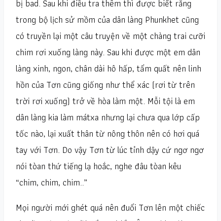
bị bad. Sau khi điều tra thêm thì được biết rằng
trong bộ lịch sử mồm của dân làng Phunkhet cũng
có truyền lại một câu truyện về một chàng trai cưỡi
chim rơi xuống làng này. Sau khi được một em dân
làng xinh, ngon, chân dài hô hấp, tẩm quất nên linh
hồn của Tơn cũng giống như thể xác (rơi từ trên
trời rơi xuống) trở về hòa làm một. Mỗi tội là em
dân làng kia làm mátxa nhưng lại chưa qua lớp cấp
tốc nào, lại xuất thân từ nông thôn nên có hơi quá
tay với Tơn. Do vậy Tơn từ lúc tỉnh dậy cứ ngơ ngơ
nói tòan thứ tiếng lạ hoắc, nghe đâu tòan kêu
“chim, chim, chim..”
Mọi người mới ghét quá nên đuổi Tơn lên một chiếc