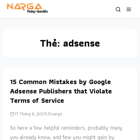
Thẻ:
adsense
15 Common Mistakes by Google
Adsense Publishers that Violate
Terms of Service
17 Tháng 8, 2005
narga
So here a few helpful reminders, probably many
you already know, and few you might gain by